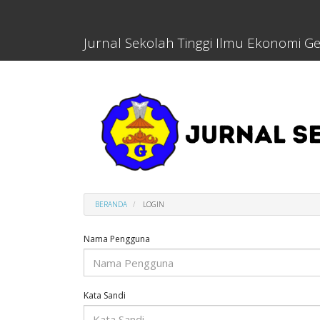
Lompat
cepat
ke
Jurnal Sekolah Tinggi Ilmu Ekonomi Ge
konten
halaman
Navigasi
Utama
Isi
utama
Sidebar
BERANDA
LOGIN
Nama Pengguna
Kata Sandi