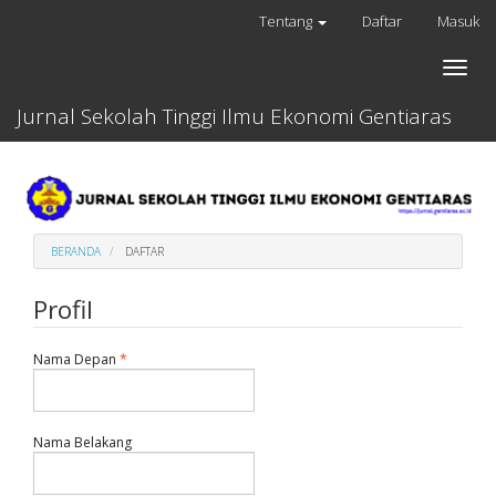
Lompat
Tentang
Daftar
Masuk
cepat
ke
Toggle
konten
naviga
halaman
Jurnal Sekolah Tinggi Ilmu Ekonomi Gentiaras
Navigasi
Utama
Isi
utama
Sidebar
BERANDA
DAFTAR
Profil
Dibutuhkan
Nama Depan
*
Dibutuhkan
Nama Belakang