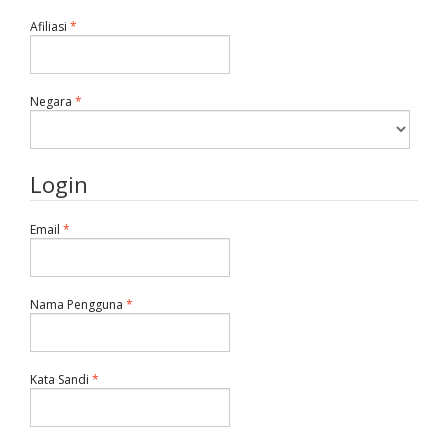
Dibutuhkan
Afiliasi
*
Dibutuhkan
Negara
*
Login
Dibutuhkan
Email
*
Dibutuhkan
Nama Pengguna
*
Dibutuhkan
Kata Sandi
*